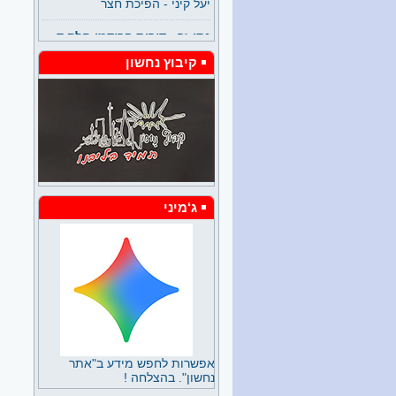
נתן זך - דורית פרידמן חלק ד
7/26
חלק מהרצאה של דורית פרידמן
ב"משלט 200" מועדון ובית של
קיבוץ נחשון
וותיקי קיבוץ נחשון בניהולן של
השלומיות, שלומית שניר
ושלומית קודרין, ובעזרתם של
כלילה דוד שוב ועוד רבים
וטובים.
ימי הולדת לילידי מאי יוני
במשלט 7/26
חתני וכלות המסיבה: עליזה
נאמן, פוגל, חיה שדמי, זכריה,
ג‘מיני
וציונה, מזל טוב !!!
המסע למנזר לטרון 7/26
ביום חמישי 8/7 יצאו ילדי נחשון
למסע רגלי למנזר לטרון. במנזר
הם נפגשו עם האב לואיס שאלו
שאלות וביקרו בכנסיה. מארכני
המסע מסכמים אותו כמדהים
ומוצלח ובכוונתם להרבות
באירועים מסוג זה.
אפשרות לחפש מידע ב"אתר
נחשון". בהצלחה !
פרידה מיעל וישראל 7/26