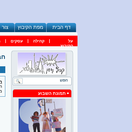
דף הבית
מפת הקיבוץ
צור 
|
|
|
על
קהילה
עסקים
ח
הקיבוץ
חב
ח
המ
מ
תמונת השבוע