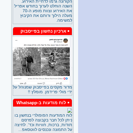
הקורונה גרמו לדחיית האירוע.
בשנים האחרונות שמרה על קשר
השנה הוחלט לערוך בחודש אפריל
עם הנוער כשהיא מנהלת את
את האירוע וצוות מופע ה-70
ספרית הילדים.
מעלה הילוך ורותם את הקיבוץ
למשימה.
לאה גולדברג - דורית פרידמן
חלק ב
ארכיון נחשון בפייסבוק
הרצאה של דורית פרידמן
ב"משלט 200" בחודש מאי 2026
ההרצאה פורסמה בארבעה
חלקים זהו חלק ב.
לאה גולדברג - דורית פרידמן
חלק א
הרצאה של דורית פרידמן
ב"משלט 200" בחודש מאי 2026
ההרצאה פורסמה בארבעה
חלקים זהו חלק א.
מדור מקסים בפייסבוק שמנוהל על
ידי מולי פרידמן. מומלץ !!
עמרי ואריק - איחוד הצלה 5/26
אתה חש שמשהו לא בסדר, יש
לך לחץ בחזה, זיעה ניגרת
לוח מודעות ב-Whatsapp
ממצחך. אתה מתיישב על כיסא,
אולי זה תחושה רגעית, אכלת
לוח המודעות הפופולרי בנחשון בו
משהו מקולקל או סתם ללא
ניתן לכל חבר בקבוצה לפרסם
סיבה ברורה. כשהזמן עובר ואין
תודות, ברכות, חוויות וכד‘. לחיצה
שינוי אתה מבין שהפעם זה
על התמונה ונכנסים לווטסאפ...
רציני. מרים טלפון ל 101